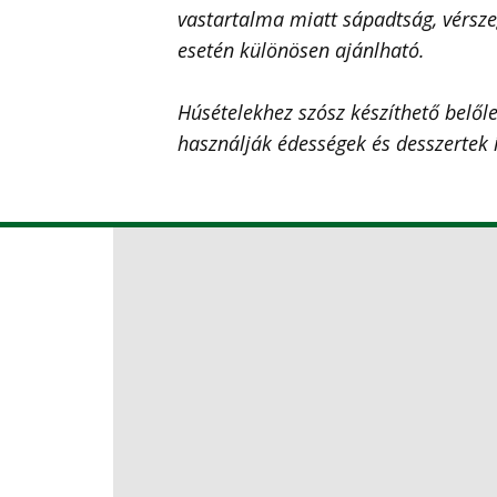
vastartalma miatt sápadtság, vérsze
esetén különösen ajánlható.
Húsételekhez szósz készíthető belő
használják édességek és desszertek í