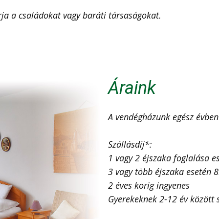
árja a családokat vagy baráti társaságokat.
Áraink
A vendégházunk e
gész évben 
Szállásdíj*:
1 vagy 2 éjszaka foglalása e
3 vagy több éjszaka esetén 
2 éves korig ingyenes
Gyerekeknek 2-12 év között