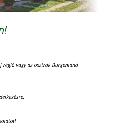
n!
áj régió vagy az osztrák Burgenland
delkezésre.
solatot!