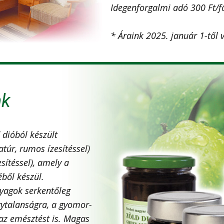
Idegenforgalmi adó 300 Ft/fő/
* Áraink 2025. január 1-től 
nk
 dióból készült
atúr, rumos ízesítéssel)
sítéssel), amely a
ből készül.
nyagok serkentőleg
gytalanságra, a gyomor-
 az emésztést is. Magas