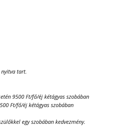
nyitva tart.
setén 9500 Ft/fő/éj kétágyas szobában
8500 Ft/fő/éj kétágyas szobában
 szülőkkel egy szobában kedvezmény.