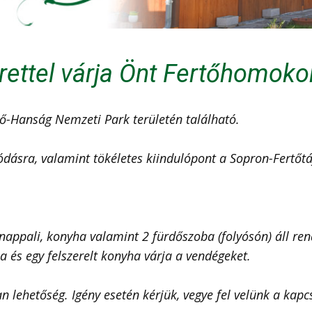
rettel várja Önt Fertőhomoko
-Hanság Nemzeti Park területén található.
lódásra, valamint tökéletes kiindulópont a Sopron-Fertőt
nappali, konyha valamint 2 fürdőszoba (folyósón) áll ren
 és egy felszerelt konyha várja a vendégeket.
n lehetőség. Igény esetén kérjük, vegye fel velünk a kapc