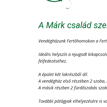
A Márk család sze
Vendégházunk Fertőhomokon a Fertő
Ideális helyszín a nyugodt kikapcso
felfedezéséhez.
A épület két lakrészből áll.
A vendégház első részében 2 szoba, 
A másik részben 2 fürdőszobás szoba
További pótágyak elhelyezésére is va