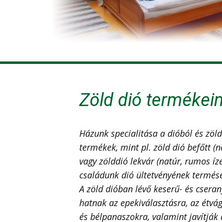
Zöld dió termékei
Házunk specialitása a dióból és zöld
termékek, mint pl. zöld dió befőtt (n
vagy zölddió lekvár (natúr, rumos íze
családunk dió ültetvényének termésé
A zöld dióban lévő keserű- és csera
hatnak az epekiválasztásra, az étvá
és bélpanaszokra, valamint javítják