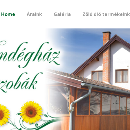
Home
Áraink
Galéria
Zöld dió termékeink